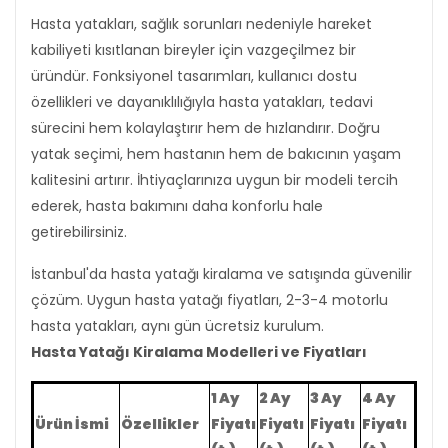
Hasta yatakları, sağlık sorunları nedeniyle hareket
kabiliyeti kısıtlanan bireyler için vazgeçilmez bir
üründür. Fonksiyonel tasarımları, kullanıcı dostu
özellikleri ve dayanıklılığıyla hasta yatakları, tedavi
sürecini hem kolaylaştırır hem de hızlandırır. Doğru
yatak seçimi, hem hastanın hem de bakıcının yaşam
kalitesini artırır. İhtiyaçlarınıza uygun bir modeli tercih
ederek, hasta bakımını daha konforlu hale
getirebilirsiniz.
İstanbul'da hasta yatağı kiralama ve satışında güvenilir
çözüm. Uygun hasta yatağı fiyatları, 2-3-4 motorlu
hasta yatakları, aynı gün ücretsiz kurulum.
Hasta Yatağı Kiralama Modelleri ve Fiyatları
1 Ay
2 Ay
3 Ay
4 Ay
Ürün İsmi
Özellikler
Fiyatı
Fiyatı
Fiyatı
Fiyatı