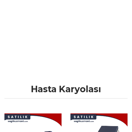
Hızlı Teslimat
7/24 CANLI
WhatsApp Destek
FATURALI VE GARANTILI
Profesyonel Hizmet
ÜCRETSIZ TEKNIK
Ekibimizce Kurulum
Hasta Karyolası