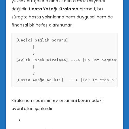
yüksek bütçelerle cihaz satın almak rasyonel
değildir.
Hasta Yatağı Kiralama
hizmeti, bu
süreçte hasta yakınlarına hem duygusal hem de
finansal bir nefes alanı sunar.
[Geçici Sağlık Sorunu] 

       |

       v

[Aylık Esnek Kiralama] ---> [En Üst Segment Ev 
       |

       v

Kiralama modelinin ev ortamını korumadaki
avantajları şunlardır: