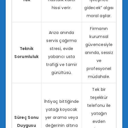
hissi verir.
gidecek” algısı
moral aşılar.
Firmanın
Arıza anında
kurumsal
servis çağırma
güvencesiyle
Teknik
stresi, evde
anında, sessiz
Sorumluluk
yabancı usta
ve
trafiği ve tamir
profesyonel
gürültüsü.
müdahale.
Tek bir
teşekkür
İhtiyaç bittiğinde
telefonu ile
yatağı koyacak
yatağın
Süreç Sonu
yer arama veya
evden
Duygusu
değerinin altına