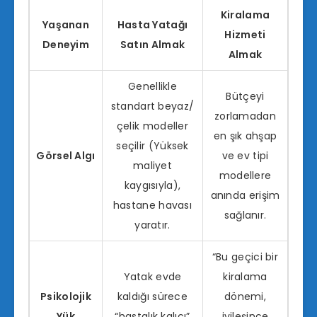
Kiralama
Yaşanan
Hasta Yatağı
Hizmeti
Deneyim
Satın Almak
Almak
Genellikle
Bütçeyi
standart beyaz/
zorlamadan
çelik modeller
en şık ahşap
seçilir (Yüksek
Görsel Algı
ve ev tipi
maliyet
modellere
kaygısıyla),
anında erişim
hastane havası
sağlanır.
yaratır.
“Bu geçici bir
Yatak evde
kiralama
Psikolojik
kaldığı sürece
dönemi,
Yük
“hastalık kalıcı”
iyileşince